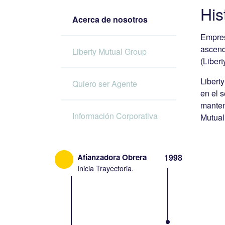
His
Acerca de nosotros
Empres
ascend
Liberty Mutual Group
(Liber
Libert
Quiero ser Agente
en el 
manten
Información Corporativa
Mutual
Afianzadora Obrera
1998
Inicia Trayectoria.