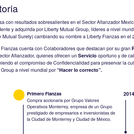
toria
a con resultados sobresalientes en el Sector Afianzador Mexica
ente y adquirida por Liberty Mutual Group, líderes a nivel mund
ty Mutual Surety) cambiando su nombre a Liberty Fianzas en el 
y Fianzas cuenta con Colaboradores que destacan por su gran
P
sector Afianzador, quienes ofrecen un
Servicio
oportuno y de cal
iendo el compromiso de Confidencialidad para preservar la cult
 Group a nivel mundial por
“Hacer lo correcto”.
Primero Fianzas
201
Compra accionaria por Grupo Valores
Operativos Monterrey, empresa de un Grupo
prestigiado de empresarios e inversionistas de
la Ciudad de Monterrey y Ciudad de México.